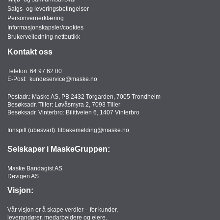
Salgs- og leveringsbetingelser
Personvernerklæring
Informasjonskapsler/cookies
Brukerveiledning nettbutikk
Kontakt oss
Telefon:
64 97 62 00
E-Post:
kundeservice@maske.no
Postadr.: Maske AS, PB 2432 Torgarden, 7005 Trondheim
Besøksadr. Tiller: Løvåsmyra 2, 7093 Tiller
Besøksadr. Vinterbro: Bilittveien 6, 1407 Vinterbro
Innspill (ubesvart):
tilbakemelding@maske.no
Selskaper i MaskeGruppen:
Maske Bandagist AS
Døvigen AS
Visjon:
Vår visjon er å skape verdier – for kunder,
leverandører, medarbeidere og eiere.