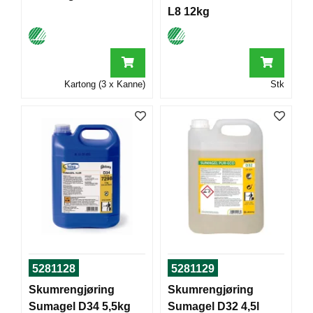
T
L8 12kg
O
R
/
S
K
Kartong (3 x Kanne)
Stk
O
L
E
D
A
T
A
/
E
R
G
5281128
5281129
O
N
Skumrengjøring
Skumrengjøring
O
Sumagel D34 5,5kg
Sumagel D32 4,5l
M