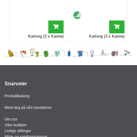
I
G
R
Kartong (3 x Kanne)
Kartong (3 x Kanne)
A
F
I
S
K
Snarveier
Produktkatalog
Meld deg på vårt nyhetsbrev
Om oss
Våre butikker
Ledige stillinger
Miljø- og samfunnsansvar