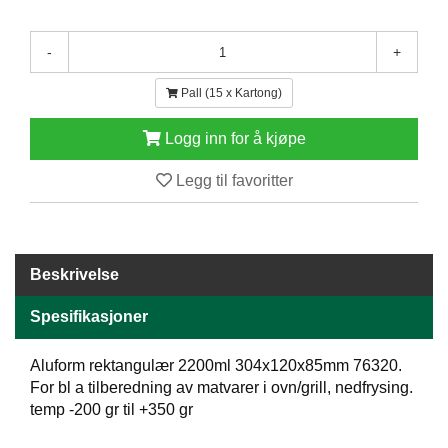
E
N
-
+
H
O
L
Pall (15 x Kartong)
D
/
Logg inn for å kjøpe
T
Ø
Legg til favoritter
R
K
Beskrivelse
K
A
N
Spesifikasjoner
T
I
Aluform rektangulær 2200ml 304x120x85mm 76320.
N
For bl a tilberedning av matvarer i ovn/grill, nedfrysing.
E
temp -200 gr til +350 gr
/
K