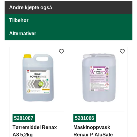
J
Ø
Andre kjøpte også
K
K
Tilbehør
E
N
Alternativer
E
M
B
A
L
L
A
S
J
E
5281087
5281066
K
Tørremiddel Renax
Maskinoppvask
O
A8 5,2kg
Renax P. AluSafe
N