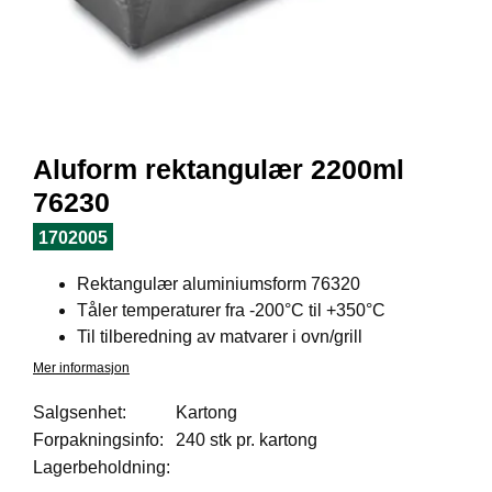
I
L
J
Ø
S
O
R
T
Aluform rektangulær 2200ml
I
M
76230
E
N
1702005
T
Rektangulær aluminiumsform 76320
Tåler temperaturer fra -200°C til +350°C
H
Til tilberedning av matvarer i ovn/grill
E
Mer informasjon
L
S
Salgsenhet:
Kartong
E
Forpakningsinfo:
240 stk pr. kartong
Lagerbeholdning:
R