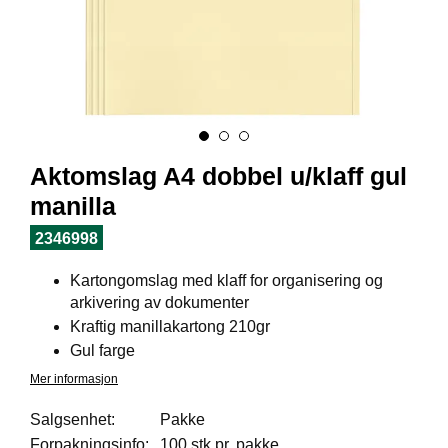
I
L
J
Ø
S
O
R
T
I
Aktomslag A4 dobbel u/klaff gul
M
E
manilla
N
T
2346998
Kartongomslag med klaff for organisering og
H
arkivering av dokumenter
E
Kraftig manillakartong 210gr
L
Gul farge
S
E
Mer informasjon
Salgsenhet:
Pakke
Forpakningsinfo:
100 stk pr. pakke
R