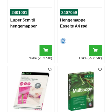
T
O
2401001
2407059
R
/
Luper 5cm til
Hengemappe
S
hengemapper
Esselte A4 rød
K
O
L
E
Pakke (25 x Stk)
Eske (25 x Stk)
D
A
T
A
/
E
R
G
O
N
O
M