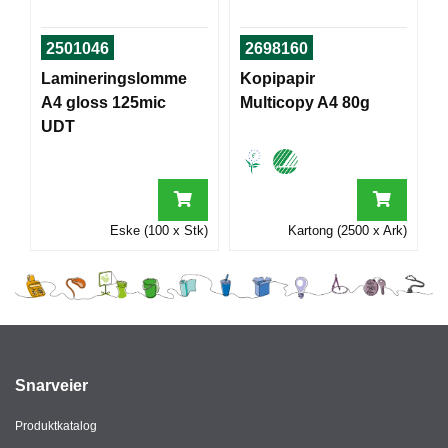
I
2501046
2698160
Lamineringslomme
Kopipapir
G
R
A4 gloss 125mic
Multicopy A4 80g
A
UDT
F
I
S
K
Eske (100 x Stk)
Kartong (2500 x Ark)
Snarveier
Produktkatalog