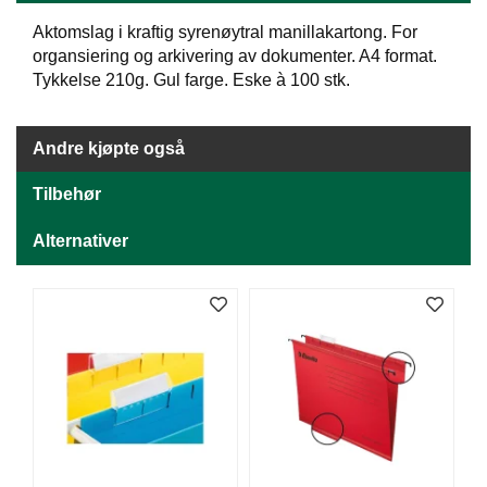
J
Ø
Aktomslag i kraftig syrenøytral manillakartong. For
K
organsiering og arkivering av dokumenter. A4 format.
K
Tykkelse 210g. Gul farge. Eske à 100 stk.
E
N
Andre kjøpte også
E
Tilbehør
M
B
A
Alternativer
L
L
A
S
J
E
K
O
N