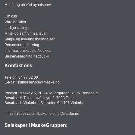
Meld deg på vårt nyhetsbrev
Om oss
Våre butikker
Ledige stillinger
Miljø- og samfunnsansvar
Salgs- og leveringsbetingelser
Personvernerklæring
Informasjonskapsler/cookies
Brukerveiledning nettbutikk
Kontakt oss
Telefon:
64 97 62 00
E-Post:
kundeservice@maske.no
Postadr.: Maske AS, PB 2432 Torgarden, 7005 Trondheim
Besøksadr. Tiller: Løvåsmyra 2, 7093 Tiller
Besøksadr. Vinterbro: Bilittveien 6, 1407 Vinterbro
Innspill (ubesvart):
tilbakemelding@maske.no
Selskaper i MaskeGruppen: