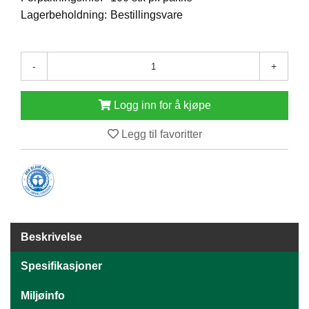
E
Lagerbeholdning:
Bestillingsvare
N
H
O
L
-
+
D
/
T
Logg inn for å kjøpe
Ø
R
Legg til favoritter
K
K
A
N
T
Beskrivelse
I
N
Spesifikasjoner
E
/
Miljøinfo
K