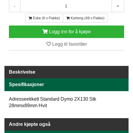
E
-
+
N
H
Eske (6 x Pakke)
Kartong (48 x Pakke)
O
L
Logg inn for å kjøpe
D
/
Legg til favoritter
T
Ø
R
K
Beskrivelse
K
Spesifikasjoner
A
N
Adresseetikett Standard Dymo 2X130 Stk
T
I
28mmx89mm Hvit
N
E
/
Andre kjøpte også
K