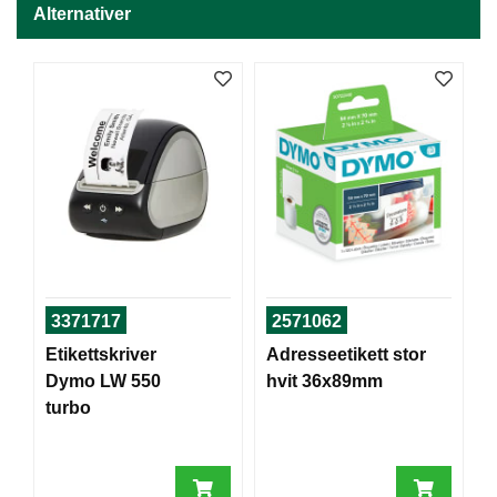
J
Alternativer
Ø
K
K
E
N
E
M
B
A
L
L
A
3371717
2571062
S
J
Etikettskriver
Adresseetikett stor
E
Dymo LW 550
hvit 36x89mm
turbo
K
O
N