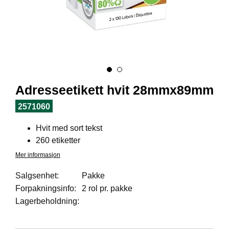
I
L
J
Ø
S
O
R
T
I
Adresseetikett hvit 28mmx89mm
M
E
2571060
N
T
Hvit med sort tekst
260 etiketter
H
Mer informasjon
E
L
Salgsenhet:
Pakke
S
Forpakningsinfo:
2 rol pr. pakke
E
Lagerbeholdning:
R