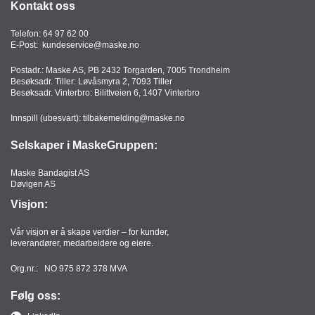
Kontakt oss
Telefon:
64 97 62 00
E-Post:
kundeservice@maske.no
Postadr.: Maske AS, PB 2432 Torgarden, 7005 Trondheim
Besøksadr. Tiller: Løvåsmyra 2, 7093 Tiller
Besøksadr. Vinterbro: Bilittveien 6, 1407 Vinterbro
Innspill (ubesvart):
tilbakemelding@maske.no
Selskaper i MaskeGruppen:
Maske Bandagist AS
Døvigen AS
Visjon:
Vår visjon er å skape verdier – for kunder,
leverandører, medarbeidere og eiere.
Org.nr.: NO 975 872 378 MVA
Følg oss: