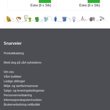
I
Eske (6 x Stk)
Eske (6 x Stk)
G
R
A
F
I
Snarveier
S
K
Produktkatalog
Meld deg på vårt nyhetsbrev
Om oss
Våre butikker
Ledige stillinger
Miljø- og samfunnsansvar
Salgs- og leveringsbetingelser
Personvernerklæring
Informasjonskapsler/cookies
Brukerveiledning nettbutikk