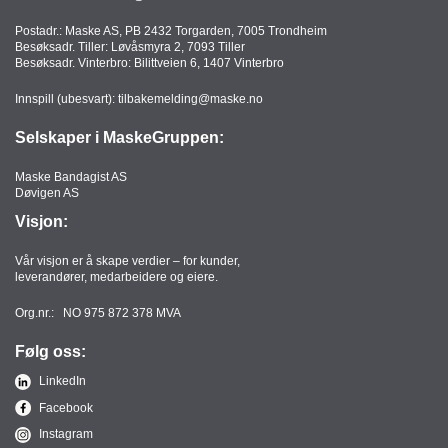
Postadr.: Maske AS, PB 2432 Torgarden, 7005 Trondheim
Besøksadr. Tiller: Løvåsmyra 2, 7093 Tiller
Besøksadr. Vinterbro: Bilittveien 6, 1407 Vinterbro
Innspill (ubesvart):
tilbakemelding@maske.no
Selskaper i MaskeGruppen:
Maske Bandagist AS
Døvigen AS
Visjon:
Vår visjon er å skape verdier – for kunder,
leverandører, medarbeidere og eiere.
Org.nr.: NO 975 872 378 MVA
Følg oss:
LinkedIn
Facebook
Instagram