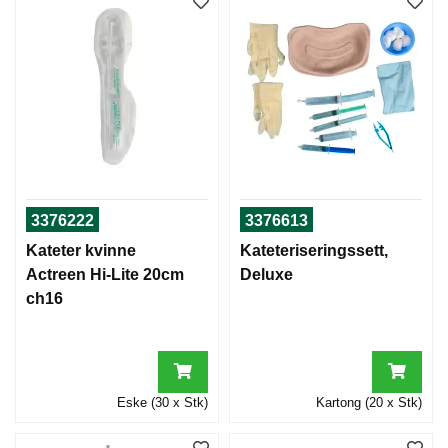
3376222
3376613
Kateter kvinne
Kateteriseringssett,
Actreen Hi-Lite 20cm
Deluxe
ch16
Eske (30 x Stk)
Kartong (20 x Stk)