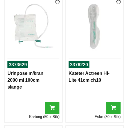
3373629
3376220
Urinpose m/kran
Kateter Actreen Hi-
2000 ml 100cm
Lite 41cm ch10
slange
Kartong (50 x Stk)
Eske (30 x Stk)