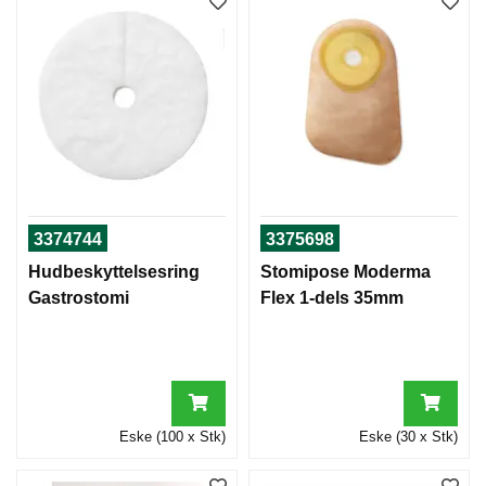
3374744
3375698
Hudbeskyttelsesring
Stomipose Moderma
Gastrostomi
Flex 1-dels 35mm
Eske (100 x Stk)
Eske (30 x Stk)