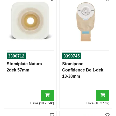
3390712
3390745
Stomiplate Natura
Stomipose
2delt 57mm
Confidence Be 1-delt
13-38mm
Eske (10 x Stk)
Eske (10 x Stk)