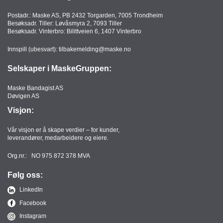
Postadr.: Maske AS, PB 2432 Torgarden, 7005 Trondheim
Besøksadr. Tiller: Løvåsmyra 2, 7093 Tiller
Besøksadr. Vinterbro: Bilittveien 6, 1407 Vinterbro
Innspill (ubesvart):
tilbakemelding@maske.no
Selskaper i MaskeGruppen:
Maske Bandagist AS
Døvigen AS
Visjon:
Vår visjon er å skape verdier – for kunder,
leverandører, medarbeidere og eiere.
Org.nr.: NO 975 872 378 MVA
Følg oss:
LinkedIn
Facebook
Instagram