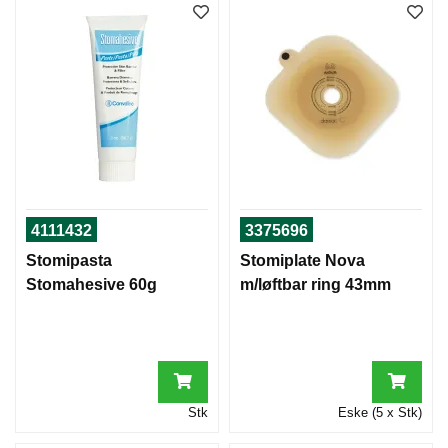
4111432
3375696
Stomipasta
Stomiplate Nova
Stomahesive 60g
m/løftbar ring 43mm
Stk
Eske (5 x Stk)