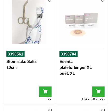
3390561
3390704
Stomisaks Salts
Esenta
10cm
plateforlenger XL
buet, XL
Stk
Eske (20 x Stk)