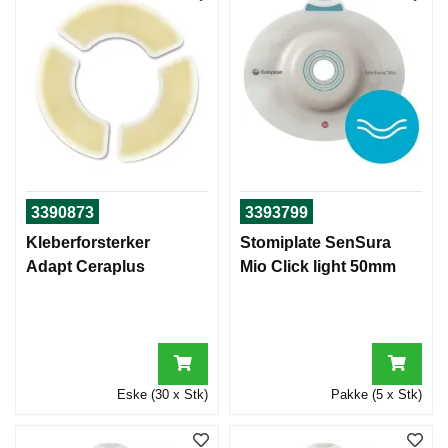
3390873
3393799
Kleberforsterker
Stomiplate SenSura
Adapt Ceraplus
Mio Click light 50mm
Eske (30 x Stk)
Pakke (5 x Stk)