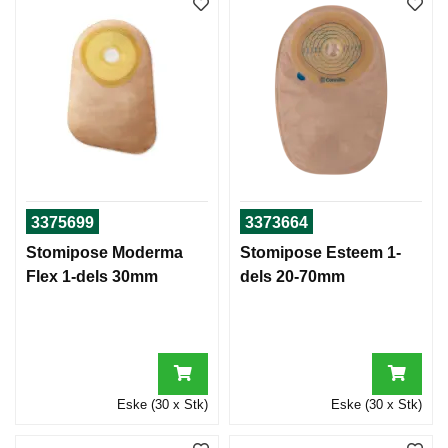
3375699
3373664
Stomipose Moderma
Stomipose Esteem 1-
Flex 1-dels 30mm
dels 20-70mm
Eske (30 x Stk)
Eske (30 x Stk)