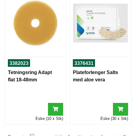
3382023
3376431
Tetningsring Adapt
Plateforlenger Salts
flat 18-48mm
med aloe vera
Eske (10 x Stk)
Eske (30 x Stk)