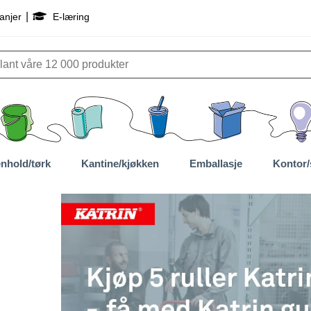
|
anjer
E-læring
nhold/tørk
Kantine/kjøkken
Emballasje
Kontor/