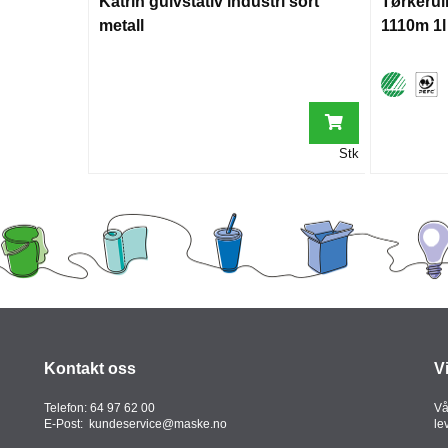
Katrin gulvstativ industri sort
Tørkerull
metall
1110m 1l
Stk
Kontakt oss
V
Telefon:
64 97 62 00
Vå
E-Post:
kundeservice@maske.no
le