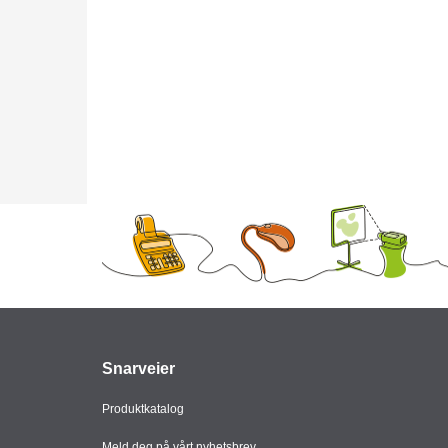
Snarveier
Produktkatalog
Meld deg på vårt nyhetsbrev