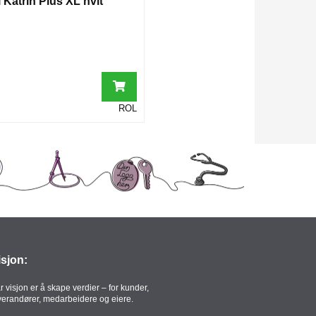
 Katrin Plus XL hvit
ROL
isjon:
r visjon er å skape verdier – for kunder,
verandører, medarbeidere og eiere.