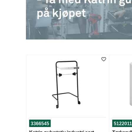
3366545
512201