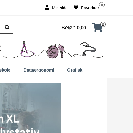
0
Min side
Favoritter
0
Beløp
0,00
skole
Data/ergonomi
Grafisk